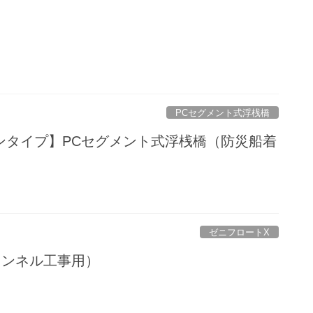
PCセグメント式浮桟橋
ンタイプ】PCセグメント式浮桟橋（防災船着
ゼニフロートX
トンネル工事用）