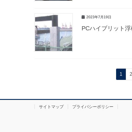
2023年7月19日
PCハイブリット
投
ペ
1
稿
ー
ジ
の
ペ
サイトマップ
プライバシーポリシー
ー
ジ
送