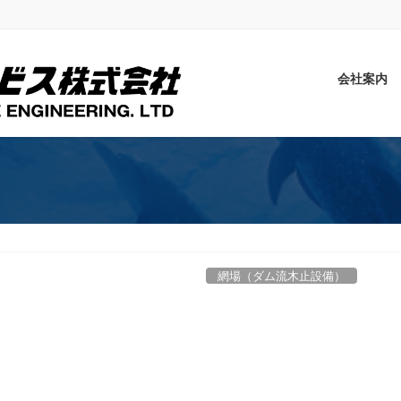
会社案内
網場（ダム流木止設備）