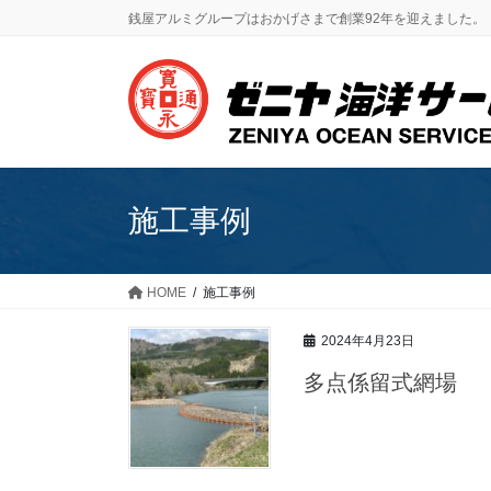
コ
ナ
銭屋アルミグループはおかげさまで創業92年を迎えました。
ン
ビ
テ
ゲ
ン
ー
ツ
シ
に
ョ
移
ン
動
に
施工事例
移
動
HOME
施工事例
2024年4月23日
多点係留式網場