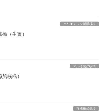
ポリエチレン製浮桟橋
桟橋（生簀）
アルミ製浮桟橋
係船桟橋）
浮桟橋式網場