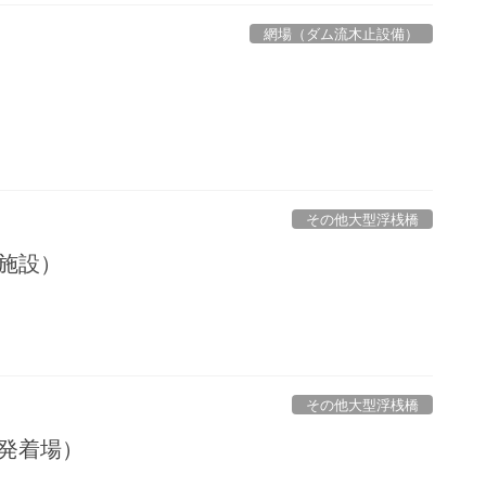
網場（ダム流木止設備）
その他大型浮桟橋
施設）
その他大型浮桟橋
船発着場）