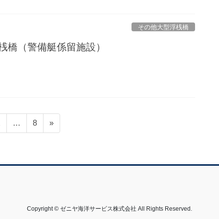
その他大型浮桟橋
浮桟橋（警備艇係留施設）
ペ
ペ
2
…
8
»
ー
ー
ジ
ジ
Copyright © ゼニヤ海洋サービス株式会社 All Rights Reserved.