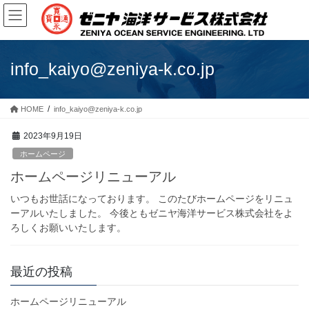
コ
ナ
ン
ビ
テ
ゲ
ン
ー
ツ
シ
info_kaiyo@zeniya-k.co.jp
に
ョ
移
ン
動
に
HOME
info_kaiyo@zeniya-k.co.jp
移
2023年9月19日
動
ホームページ
ホームページリニューアル
いつもお世話になっております。 このたびホームページをリニュ
ーアルいたしました。 今後ともゼニヤ海洋サービス株式会社をよ
ろしくお願いいたします。
最近の投稿
ホームページリニューアル