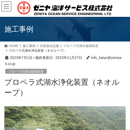
コ
ナ
ン
ビ
テ
ゲ
ン
ー
ツ
シ
施工事例
に
ョ
移
ン
動
に
HOME
施工事例
水質保全設備
プロペラ式湖水循環装置
プロペラ式湖水浄化装置（ネオループ）
移
動
2023年7月1日
/ 最終更新日 :
2023年11月27日
info_kaiyo@zeniya-
k.co.jp
プロペラ式湖水循環装置
プロペラ式湖水浄化装置（ネオル
ープ）