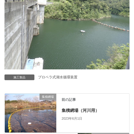
プロペラ式湖水循環装置
施工製品
集積網場
前の記事
集積網場（河川用）
2023年6月1日