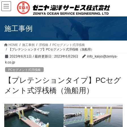
コ
ナ
ン
ビ
テ
ゲ
ン
ー
ツ
シ
施工事例
に
ョ
移
ン
動
に
HOME
施工事例
浮桟橋
PCセグメント式浮桟橋
【プレテンションタイプ】PCセグメント式浮桟橋（漁船用）
移
動
2023年6月1日
/ 最終更新日 :
2023年6月29日
info_kaiyo@zeniya-
k.co.jp
PCセグメント式浮桟橋
【プレテンションタイプ】PCセグ
メント式浮桟橋（漁船用）