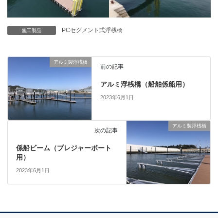
PCセグメント式浮桟橋
施工製品
アルミ製浮桟橋
前の記事
アルミ浮桟橋（船舶係船用）
2023年6月1日
アルミ製浮桟橋
次の記事
係船ビーム（プレジャーボート
用）
2023年6月1日