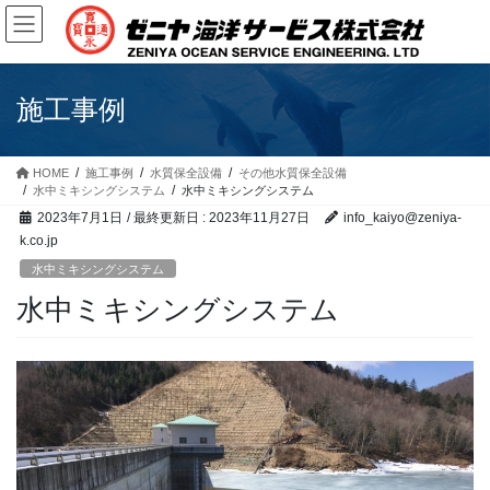
コ
ナ
ン
ビ
テ
ゲ
ン
ー
ツ
シ
施工事例
に
ョ
移
ン
動
に
HOME
施工事例
水質保全設備
その他水質保全設備
⽔中ミキシングシステム
水中ミキシングシステム
移
動
2023年7月1日
/ 最終更新日 :
2023年11月27日
info_kaiyo@zeniya-
k.co.jp
⽔中ミキシングシステム
水中ミキシングシステム