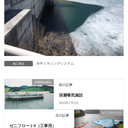
⽔中ミキシングシステム
施工製品
深層曝気施設
前の記事
深層曝気施設
2023年7月1日
ゼニフロートX
次の記事
ゼニフロートX（工事用）