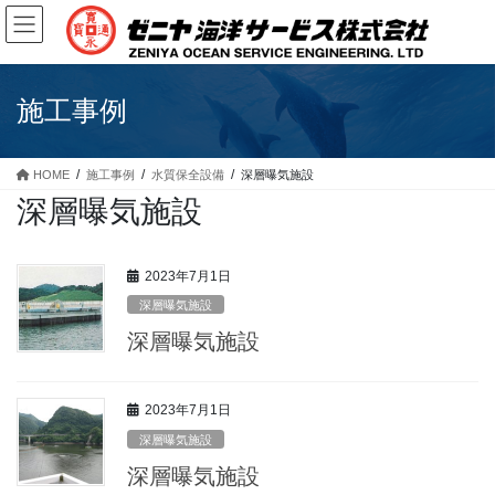
コ
ナ
ン
ビ
テ
ゲ
ン
ー
ツ
シ
施工事例
に
ョ
移
ン
動
に
HOME
施工事例
水質保全設備
深層曝気施設
移
深層曝気施設
動
2023年7月1日
深層曝気施設
深層曝気施設
2023年7月1日
深層曝気施設
深層曝気施設